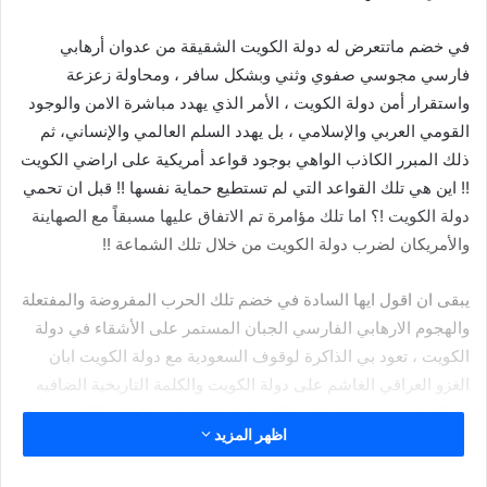
في خضم ماتتعرض له دولة الكويت الشقيقة من عدوان أرهابي
فارسي مجوسي صفوي وثني وبشكل سافر ، ومحاولة زعزعة
واستقرار أمن دولة الكويت ، الأمر الذي يهدد مباشرة الامن والوجود
القومي العربي والإسلامي ، بل يهدد السلم العالمي والإنساني، ثم
ذلك المبرر الكاذب الواهي بوجود قواعد أمريكية على اراضي الكويت
!! اين هي تلك القواعد التي لم تستطيع حماية نفسها !! قبل ان تحمي
دولة الكويت !؟ اما تلك مؤامرة تم الاتفاق عليها مسبقاً مع الصهاينة
والأمريكان لضرب دولة الكويت من خلال تلك الشماعة !!
يبقى ان اقول ايها السادة في خضم تلك الحرب المفروضة والمفتعلة
والهجوم الارهابي الفارسي الجبان المستمر على الأشقاء في دولة
الكويت ، تعود بي الذاكرة لوقوف السعودية مع دولة الكويت ابان
الغزو العراقي الغاشم على دولة الكويت والكلمة التاريخية الضافيه
للملك فهد رحمه الله عندما اكد بقوله ” إذا راحت كرامة الكويت
اظهر المزيد
راحت كرامة السعودية” واما تعود الكويت او تذهب ، السعودية
والكويت معاً،