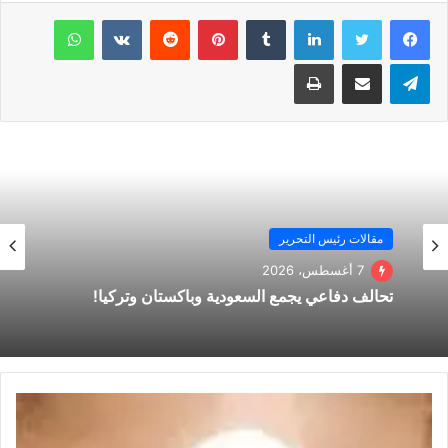
لينكدإن
بينتيريست
واتساب
كما اود الاشارة وانا في هذا السياق لتغريدة سافلة منحطه غاية في
القذارة ” إذا كانت صحيحة” حسب ماوصلني ” الشخصية الوهمية
تيلقرام
مشاركة عبر البريد
طباعة
التي تدعى المزروعي وكما تشاهدون !!
ارد عليه باختصار” عشم أبليس في الجنة ” دولة الكويت باقية
بحكامها وشعبها حتى يرث الله. الارض ومن عليها !! وانتم لمزابل
التاريخ ” هذه هي الحقيقة كما هي !!
مقالات رئيس التحرير
7 أغسطس، 2026
تحالف دفاعي يجمع السعودية وباكستان وتركيا!