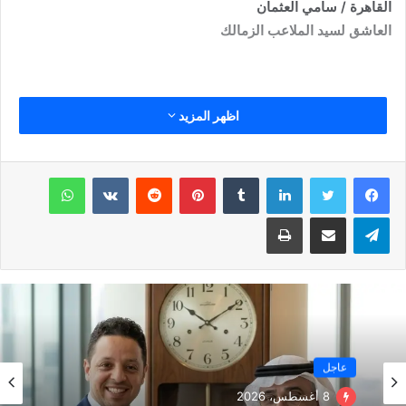
القاهرة / سامي العثمان
العاشق لسيد الملاعب الزمالك
اظهر المزيد
لينكدإن
بينتيريست
واتساب
تيلقرام
مشاركة عبر البريد
طباعة
عاجل
8 أغسطس، 2026