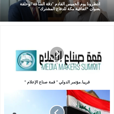
انتظرونا يوم الخميس القادم “دقة الساعة” وحلقة
بعنوان *اتفاقية مكة للدفاع المشترك”
قريبا.مؤتمر الدولي " قمة صناع الإعلام "