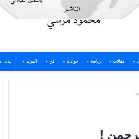
د
مقالات
رياضة
حوادث
فن
المزيد
من !
الرحمن !