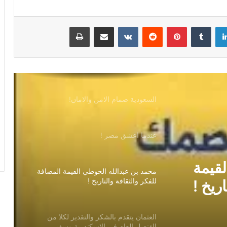
الجنسيات لحماية الملاحة الدولية”
لينكدإن
بينتيريست
مشاركة عبر البريد
طباعة
لله در السعودية !
فلسفة الاقتصاد الكافى للواقع الطاغى(٢)
السعودية صمام الامن والامان!
عندما اعشق مصر !
لقيمة
محمد بن عبدالله الحوطي القيمة المضافة
للفكر والثقافة والتاريخ !
اريخ !
العثمان يتقدم بالشكر والتقدير لكلا من
القنصل العام في الإسكندرية وسفير