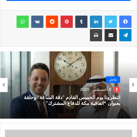
أحمد_حمودي
بيراميدز
لينكدإن
بينتيريست
واتساب
تيلقرام
مشاركة عبر البريد
طباعة
عاجل
8 أغسطس، 2026
انتظرونا يوم الخميس القادم “دقة الساعة” وحلقة
بعنوان *اتفاقية مكة للدفاع المشترك”