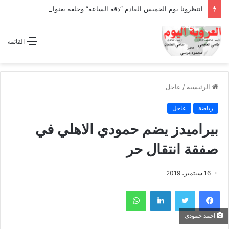
انتظرونا يوم الخميس القادم “دقة الساعة” وحلقة بعنوان *اتفاقية مكة للدفاع المشترك”
القائمة
الرئيسية
/
عاجل
رياضة
عاجل
بيراميدز يضم حمودي الاهلي في
صفقة انتقال حر
16 سبتمبر، 2019
فيسبوك
تويتر
لينكدإن
واتساب
احمد حمودي