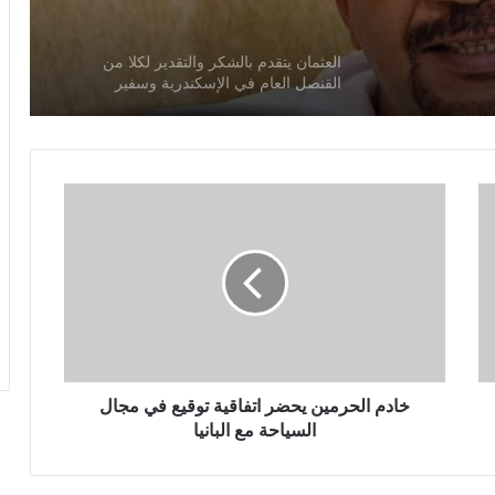
العثمان يتقدم بالشكر والتقدير لكلا من
القنصل العام في الإسكندرية وسفير
المملكة لدي بيروت
عندما يحمي ربان السفينة الأشقاء والأصدقاء
!
الريال السعودي عندما يحمل ذاكرة وطن !
كرة القدم في السعودية مشروع عالمي
مستدام!
خادم الحرمين يحضر اتفاقية توقيع في مجال
السياحة مع البانيا
أنتظرونا الخميس علي قناة العروبة”
السعودية تقود تحالف بحري دفاعي متعدد
الجنسيات لحماية الملاحة الدولية”