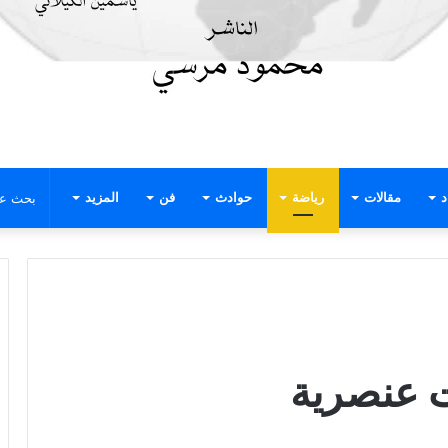
د
مقالات
رياضة
حوادث
فن
المزيد
ت عنصرية