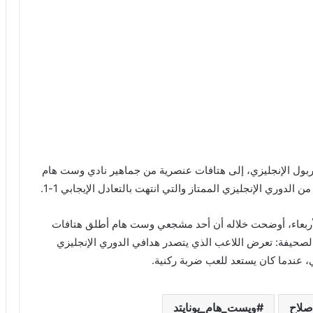
عندما يحمي ربان السفينة الأشقاء والأصدقاء
!
ول الإنجليزي، إلى هتافات عنصرية من جماهير نادي وست هام
لدوري الإنجليزي الممتاز والتي انتهت بالتعادل الإيجابي 1-1.
الريال السعودي عندما يحمل ذاكرة وطن !
لأربعاء، أوضحت خلاله أن أحد مشجعي وست هام أطلق هتافات
لصحيفة: تعرض اللاعب الذي يتصدر هدافي الدوري الإنجليزي
كرة القدم في السعودية مشروع عالمي
مستدام!
لاح
ويست_هام_يونايتد
أنتظرونا الخميس علي قناة العروبة”