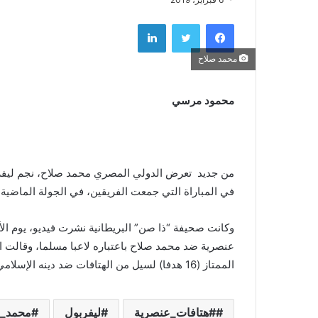
فيسبوك
تويتر
لينكدإن
محمد صلاح
محمود مرسي
من جديد تعرض الدولي المصري محمد صلاح، نجم ليفرب
في المباراة التي جمعت الفريقين، في الجولة الماضية من ا
وكانت صحيفة “ذا صن” البريطانية نشرت فيديو، يوم ا
عنصرية ضد محمد صلاح باعتباره لاعبا مسلما، وقالت ا
الممتاز (16 هدفا) لسيل من الهتافات ضد دينه الإسلامي، عندما كان يستعد للعب ضربة ركنية.
#هتافات_عنصرية
ليفربول
محمد_ص