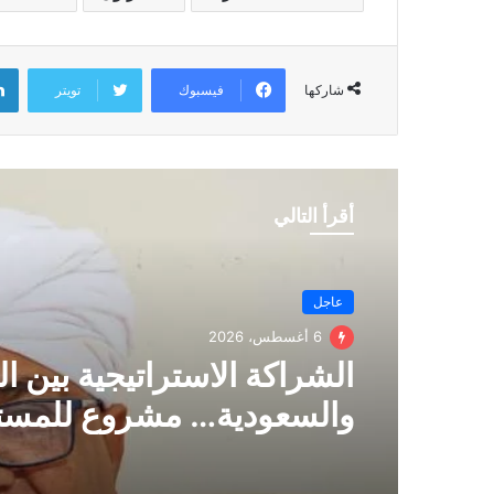
فيسبوك
تويتر
شاركها
أقرأ التالي
عاجل
6 أغسطس، 2026
الشراكة الاستراتيجية بين ا
والسعودية… مشروع للمستق
اتفاق للماضي