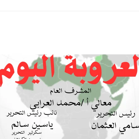
 بين السودان والسعودية… مشروع للمستقبل لا اتفاق للماضي