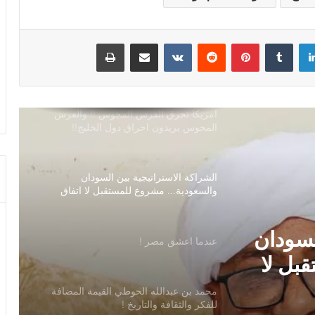
السعودية تقود تحالف بحري دفاعي متعدد
الجنسيات لحماية الملاحة الدولية”
لينكدإن
بينتيريست
مشاركة عبر البريد
طباعة
لله در السعودية !
امريكا تحرق الفرس المجوس !! والفرس
المجوس يريدون احراق دول الخليج!!
الشراكة الاستراتيجية بين السودان
والسعودية… مشروع للمستقبل لا اتفاق
للماضي
لسودان
عندما اعشق مصر !
بل لا
محمد بن عبدالله الحوطي القيمة المضافة
للفكر والثقافة والتاريخ !