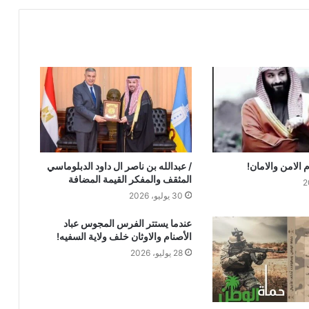
لله در السعودية !
امريكا تحرق الفرس المجوس !! والفرس
المجوس يريدون احراق دول الخليج!!
الشراكة الاستراتيجية بين السودان
والسعودية… مشروع للمستقبل لا اتفاق
للماضي
 الامن والامان!
/ عبدالله بن ناصر ال داود الدبلوماسي
المثقف والمفكر القيمة المضافة
30 يوليو، 2026
عندما اعشق مصر !
عندما يستتر الفرس المجوس عباد
الأصنام والاوثان خلف ولاية السفيه!
محمد بن عبدالله الحوطي القيمة المضافة
28 يوليو، 2026
للفكر والثقافة والتاريخ !