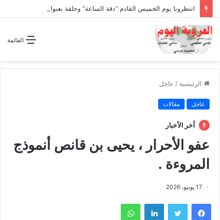
انتظرونا يوم الخميس القادم “دقة الساعة” وحلقة بعنوان *اتفاقية مكة للدفاع المشترك”
القائمة
الرئيسية
/
عاجل
عاجل
مقالات
أخر الأخبار
عفو الأحرار ، يحيى بن قانص أنموذج
المروءة .
17 يونيو، 2026
فيسبوك
تويتر
لينكدإن
واتساب