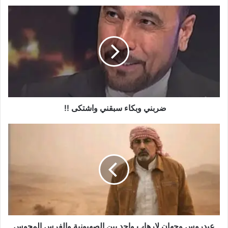
ضربني وبكاء سبقني واشتكى !!
عيدروس وجهان لإرهاب واحد بين الصهيونية والفرس المجوس