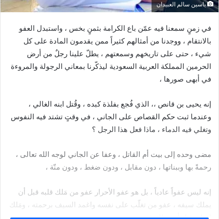
ياسين سالم العبيدان
في زمنٍ سمعنا فيه عمّن باع الكرامة بثمنٍ بخس ، واستبدل العفو
بالانتقام ، ووجدنا من أمثالهم كثيراً ممن يقدمون المادة على كل
شيء ، حتى على تاريخهم وسمعتهم ، يطلّ علينا رجلٌ من أرض
الحرمين المملكة العربية السعودية ليذكّرنا بمعاني الرجولة والمروءة
في أبهى صورها ،
إنه يحيى بن قانص ،، الذي فُجع بفلذة كبده ، وقُتل ابنه الغالي ،
وعندما ثبت حكم القصاص على الجاني ، في وقتٍ تشتد فيه النفوس
وتغلي فيه الدماء ، ماذا فعل هذا الرجل ؟
مضى وحده إلى بيت أم القاتل ، وعفا عن الجاني لوجه الله تعالى ،
رحمةً بها وببناتها ، دون مقابل ، ودون ضغط ، ودون منّة ،
إنه ليس عفواً عادياً ، بل هو عفو الأحرار عفو من مَلك قلبه قبل أن
يملك سيفه ، عفو من تغلّب على نفسه واغمد السيف برحمته ، ومَلك
إيمانه قبل أن يملك غضبه ،