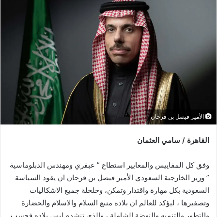
الأمير فيصل بن فرحان
القاهرة / سامي العثمان
وفق كل المقاييس والمعايير استطاع ” عبقري ومهندس الدبلوماسية
” وزير الخارجية السعودي الأمير فيصل بن فرحان ان يقود السياسة
السعودية بكل مهارة واقتدار وتمكن، وحلحلة جميع الاشكاليات
وتصفيرها ، ليؤكد للعالم ان بلاده منبع السلام والاسلام والحضارة
والتطور والتنميه والنهضة الشاملة ، والذي تنشده ليس بلاده فحسب