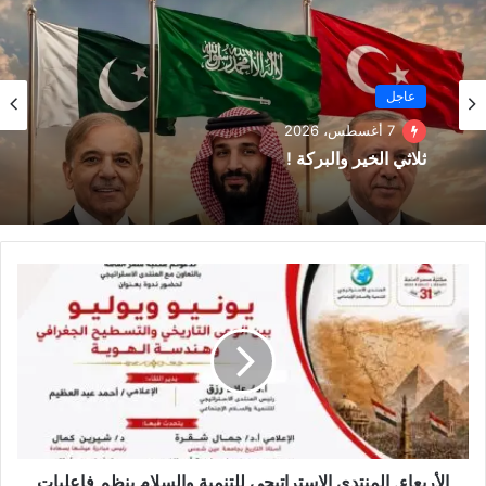
بني صهيون والأمريكان الذي ينفذه شيطان وصهيوني العرب ” الاعور
الدجال”
عاجل
7 أغسطس، 2026
ثلاثي الخير والبركة !
الأربعاء. المنتدى الإستراتيجي للتنمية والسلام ينظم فاعليات