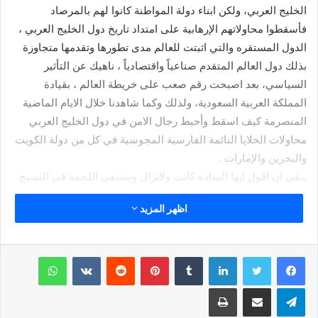
الخليج العربي، ولكن ابناء دولة المواطنة كانوا لهم بالمرصاد
فأسقطوا محاولاتهم الإرهابية على امتداد تاريخ دول الخليج العربي ،
الدول المستقره والتي اثبتت للعالم مدى تطورها وتقدمها متجاوزة
بذلك دول العالم المتقدم صناعياً واقتصادياً ، ناهيك عن التأثير
السياسي، بعد اصبحت رقم صعب على خريطة العالم ، بقيادة
المملكة العربية السعودية، ولذلك وكما شاهدنا خلال الايام الماضية
المنصرمة كيف اسقط وأحبط رجال الامن في دول الخليج العربي
محاولات الخلايا النائمة الفارسية المجوسية في كل من دولة الكويت
والبحرين والإمارات .
يبقى ان اقول ايها السادة كانت ولاتزال وستبقى اللحمة في النسيج
الوطني الخليجي تشكل خط الدفاع الاول عن الذود عن دولنا
اظهر المزيد
الخليجية وحماية مقدراتها ومكتسباتها وامنها واستقرارها . ناهيك ان
دولة المواطنة واللحمة في النسيج الوطني هزمت جميع الاعداء
المتربصين بنا !! لاسيما المشروع الفارسي الاخواني الصهيوني
لينكدإن
بينتيريست
واتساب
الأمريكي !! الذي ينتظر الوقت المناسب للانقضاض. على لحمتنا
وتمسكنا بارضنا وسمائنا ووحدتنا !!
تيلقرام
مشاركة عبر البريد
طباعة