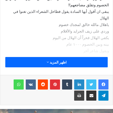
الخصوم وتقلق مضاجعهم!!
يبقى ان أقول أيها السادة يقول فطاحل الشعراء الذين تغنوا في
الهلال
ياهلال مالله خالق لمجدك خصوم
وردي على زيف الجرايد والأقلام
يكفي الهلال فخراً أن الهلال من اليوم
بينه وبين الخصوم ١٠٠٠ عام
ويقول شاعر آخر
تفنن ياهلال المجد وغرد بأعذب الألحان
اظهر المزيد
ملايين البشر بلعبك بكل جنون يهوونه
نعشق مشاهدتك يأزرق آلالوان
على خضر الملاعب فن غيرك مايجيدونه
لينكدإن
بينتيريست
واتساب
ويقول شاعر آخر والذي اختصر وصف الزعيم ”
إذا لعب الهلال فخبروني
تيلقرام
مشاركة عبر البريد
طباعة
فإن الفن منبعه الهلال
أمتع ناظري بهلال نجد
فمن قمصانه خُلق الكمال