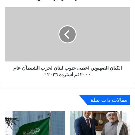
الكيان الصهيوني اعطى جنوب لبنان لحزب الشيطآن عام
٢٠٠٠ ثم استرده ٢٠٢٦ !
مقالات ذات صلة