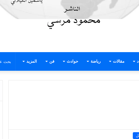
د
مقالات
رياضة
حوادث
فن
المزيد
ل