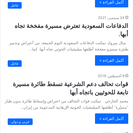
أكمل القراءة »
عاجل
24 سبتمبر، 2021
الدفاعات السعودية تعترض مسيرة مفخخة تجاه
أبها.
منال مبروك تمكنت الدفاعات السعودية اليوم الجمعة، من أعتراض وتدمير
طتئرة مسيرو مفخخة أطلقها ميليشيات الحوثي تجاه أبها. كما…
أكمل القراءة »
عاجل
9 أغسطس، 2019
قوات تحالف دعم الشرعية تسقط طائرة مسيرة
تابعة للحوثيين باتجاه أبها
محمد الجارحي تمكنت قوات التحالف من اعتراض وإسقاط طائرة بدون طيار
“مسيّرة” أطلقتها الميليشيات الحوثية الإرهابية المدعومة من إيران…
أكمل القراءة »
عربى و دولى