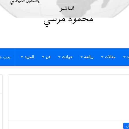
د
مقالات
رياضة
حوادث
فن
المزيد
ل