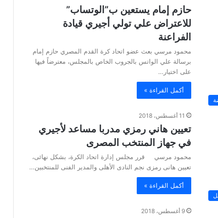
حازم إمام يستعين ب”الوتساب”
للاعتراض علي تولي أجيري قيادة
الفراعنة
محمود مرسي بعث عضو اتحاد كرة القدم المصري حازم إمام
برسالة علي الواتس بالجروب الخاص بالمجلس، معترضاً فيها
على اختيار…
أكمل القراءة »
ة
11 أغسطس، 2018
تعيين هاني رمزي مدربا مساعد لأجيري
في جهاز المنتخب المصرى
محمود مرسي قرر مجلس إدارة اتحاد الكرة، بشكل نهائى،
تعيين هانى رمزى نجم النادى الأهلى والمدير الفنى للمنتخبين…
أكمل القراءة »
ل
9 أغسطس، 2018