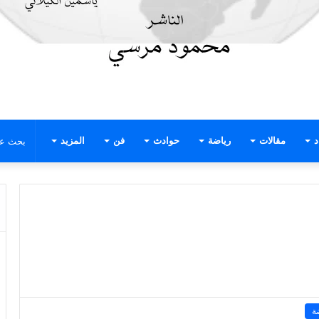
د
مقالات
رياضة
حوادث
فن
المزيد
ة