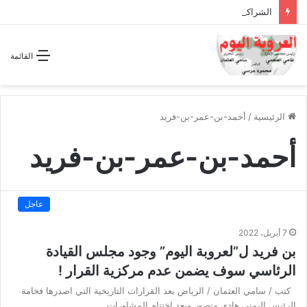
الشراكة الاستراتيجية بين السودان والسعودية… مشروع للمستقبل لا اتفاق للماضي
القائمة
الرئيسية
/
أحمد-بن-عمر-بن-فريد
أحمد-بن-عمر-بن-فريد
عاجل
7 أبريل، 2022
بن فريد ل”لعروبة اليوم” وجود مجلس القيادة
الرئاسي سوف يضمن عدم مركزية القرار !
كتب / سامي العثمان / الرياض بعد القرارات التاريخية التي اصدرها فخامة
الرئيس اليمني هادي منصور وبعد اختتام المشاورات…