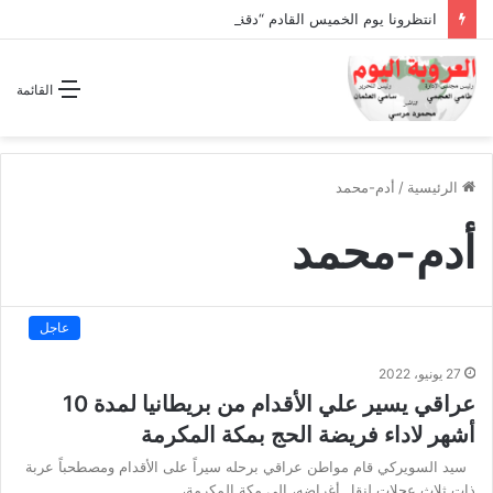
انتظرونا يوم الخميس القادم “دقة الساعة” وحلقة بعنوان *اتفاقية مكة للدفاع المشترك”
القائمة
الرئيسية
/
أدم-محمد
أدم-محمد
عاجل
27 يونيو، 2022
عراقي يسير علي الأقدام من بريطانيا لمدة 10
أشهر لاداء فريضة الحج بمكة المكرمة
سيد السويركي قام مواطن عراقي برحله سيراً على الأقدام ومصطحباً عربة
ذات ثلاث عجلات لنقل أغراضه، إلى مكة المكرمة،…