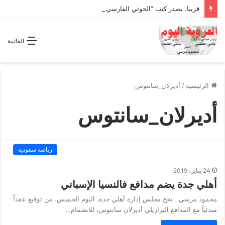
قريبا. يصدر كتب “الحوثي الفارسي المجوسي يغتال اليمن “
القائمة
الرئيسية
/
أديرلان_سانتوس
أديرلان_سانتوس
رياضة سعودية
24 يناير، 2019
أهلي جدة يضم مدافع فالنسيا الإسباني
محمود مرسي نجح مجلس إدارة أهلي جدة، اليوم الخميس، من توقيع عقداً
مبدئياً مع المدافع البرازيلي أديرلان سانتوس، للانضمام…