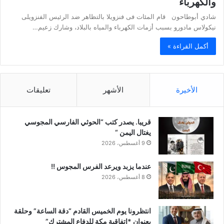
والكهرباء
شادي أبوطاحون قام المئات فى فنزويلا بالتظاهر ضد الرئيس الفنزويلى
نيكولاس مادورو بسبب أزمات الكهرباء والمياه بالبلاد، وشارك زعيم…
أكمل القراءة »
الأخيرة
الأشهر
تعليقات
قريبا. يصدر كتب “الحوثي الفارسي المجوسي
يغتال اليمن “
9 أغسطس، 2026
عندما يزبد ويرعد الفرس المجوس !!
8 أغسطس، 2026
انتظرونا يوم الخميس القادم “دقة الساعة” وحلقة
بعنوان *اتفاقية مكة للدفاع المشترك”