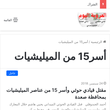
الشراكة الاستراتيجية بين السودان والسعودية… مشروع للمستقبل لا اتفاق للماضي
القائمة
الرئيسية
/
أسر15 من الميليشيات
أسر15 من الميليشيات
عاجل
24 سبتمبر، 2018
مقتل قيادي حوثي وأسر 15 من عناصر الميليشيات
بمحافظة صعدة
أحمد الجندوفلي قتل القيادي الحوثي الميداني يحيي هاشم خلال المعارك
التي دارت بين الميليشيات والجيش اليمني في محيط مركز…