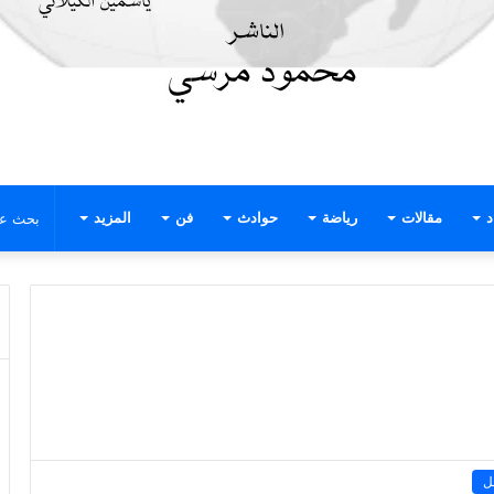
د
مقالات
رياضة
حوادث
فن
المزيد
ل