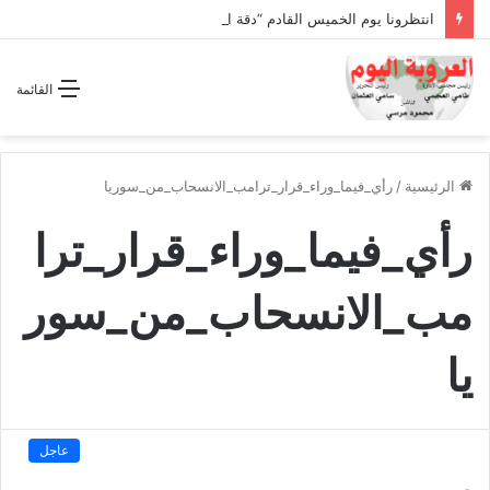
انتظرونا يوم الخميس القادم “دقة الساعة” وحلقة بعنوان *اتفاقية مكة للدفاع المشترك”
القائمة
الرئيسية
/
رأي_فيما_وراء_قرار_ترامب_الانسحاب_من_سوريا
رأي_فيما_وراء_قرار_ترا
مب_الانسحاب_من_سور
يا
عاجل