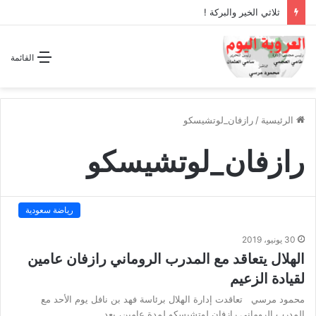
ثلاثي الخير والبركة !
القائمة
الرئيسية
/
رازفان_لوتشيسكو
رازفان_لوتشيسكو
رياضة سعودية
30 يونيو، 2019
الهلال يتعاقد مع المدرب الروماني رازفان عامين
لقيادة الزعيم
محمود مرسي تعاقدت إدارة الهلال برئاسة فهد بن نافل يوم الأحد مع
المدرب الروماني رازفان لوتشيسكو لمدة عامين، بعد…