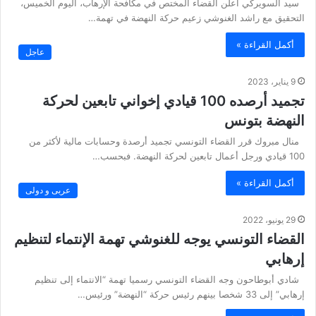
سيد السويركي أعلن القضاء المختص في مكافحة الإرهاب، اليوم الخميس،
التحقيق مع راشد الغنوشي زعيم حركة النهضة في تهمة…
أكمل القراءة »
عاجل
9 يناير، 2023
تجميد أرصده 100 قيادي إخواني تابعين لحركة
النهضة بتونس
منال مبروك قرر القضاء التونسي تجميد أرصدة وحسابات مالية لأكثر من
100 قيادي ورجل أعمال تابعين لحركة النهضة. فبحسب…
أكمل القراءة »
عربى و دولى
29 يونيو، 2022
القضاء التونسي يوجه للغنوشي تهمة الإنتماء لتنظيم
إرهابي
شادي أبوطاحون وجه القضاء التونسي رسميا تهمة “الانتماء إلى تنظيم
إرهابي” إلى 33 شخصا بينهم رئيس حركة “النهضة” ورئيس…