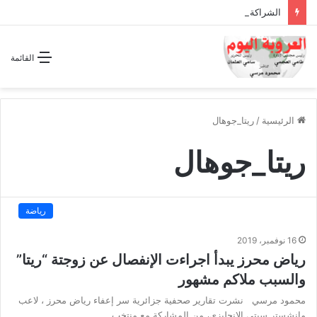
الشراكة الاستراتيجية بين السودان والسعودية… مشروع للمستقبل لا اتفاق للماضي
القائمة
الرئيسية
/
ريتا_جوهال
ريتا_جوهال
رياضة
16 نوفمبر، 2019
رياض محرز يبدأ اجراءت الإنفصال عن زوجتة “ريتا”
والسبب ملاكم مشهور
محمود مرسي نشرت تقارير صحفية جزائرية سر إعفاء رياض محرز ، لاعب
مانشستر سيتى الإنجليزى، من المشاركة مع منتخب…