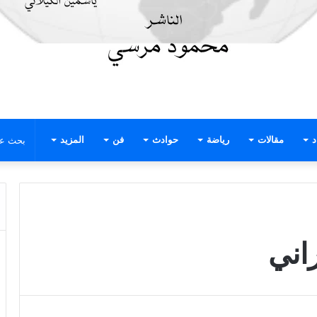
د
مقالات
رياضة
حوادث
فن
المزيد
اني