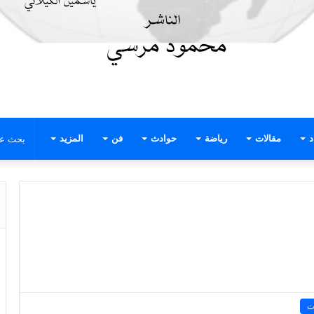
د
مقالات
رياضة
حوادث
فن
المزيد
ت