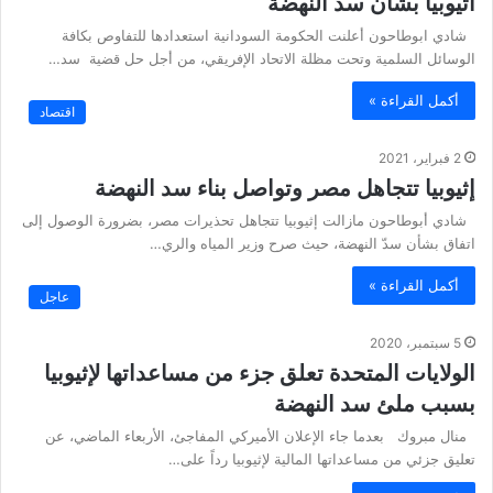
اثيوبيا بشأن سد النهضة
شادي ابوطاحون أعلنت الحكومة السودانية استعدادها للتفاوص بكافة
الوسائل السلمية وتحت مظلة الاتحاد الإفريقي، من أجل حل قضية سد…
أكمل القراءة »
اقتصاد
2 فبراير، 2021
إثيوبيا تتجاهل مصر وتواصل بناء سد النهضة
شادي أبوطاحون مازالت إثيوبيا تتجاهل تحذيرات مصر، بضرورة الوصول إلى
اتفاق بشأن سدّ النهضة، حيث صرح وزير المياه والري…
أكمل القراءة »
عاجل
5 سبتمبر، 2020
الولايات المتحدة تعلق جزء من مساعداتها لإثيوبيا
بسبب ملئ سد النهضة
منال مبروك بعدما جاء الإعلان الأميركي المفاجئ، الأربعاء الماضي، عن
تعليق جزئي من مساعداتها المالية لإثيوبيا رداً على…