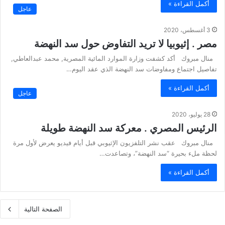
أكمل القراءة »
عاجل
3 أغسطس، 2020
مصر . إثيوبيا لا تريد التفاوض حول سد النهضة
منال مبروك أكد كشفت وزارة الموارد المائية المصرية, محمد عبدالعاطي,
تفاصيل اجتماع ومفاوضات سد النهضة الذي عقد اليوم…
أكمل القراءة »
عاجل
28 يوليو، 2020
الرئيس المصري . معركة سد النهضة طويلة
منال مبروك عقب نشر التلفزيون الإثيوبي قبل أيام فيديو يعرض لأول مرة
لحظة ملء بحيرة “سد النهضة”، وتصاعدت…
أكمل القراءة »
الصفحة التالية