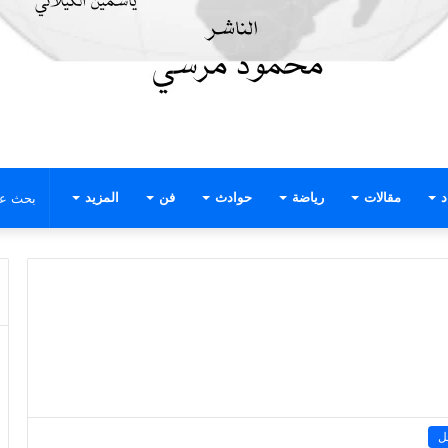
د
مقالات
رياضة
حوادث
فن
المزيد
ل