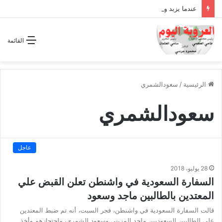
عندما يزبد ويرعد الفرس المجوس !!
القائمة
الرئيسية
/
سعودالشمري
سعودالشمري
عاجل
28 يوليو، 2018
السفارة السعودية في واشنطن تعلن القبض علي
المعتدين بالطالبين ماجد وسعود
قالت السفارة السعودية في واشنطن، فجر السبت، أنه تم ضبط المعتدين
على الطالبين السعوديين ماجد المزيني وسعود الشمري، واحتجازهم وأخذ…