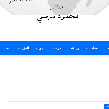
د
مقالات
رياضة
حوادث
فن
المزيد
ة