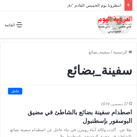
انتظرونا يوم الخميس القادم “دقة الساعة” وحلقة بعنوان *اتفاقية مكة للدفاع المشترك”
القائمة
الرئيسية
/
سفينة_بضائع
سفينة_بضائع
عاجل
27 ديسمبر، 2019
اصطدام سفينة بضائع بالشاطئ في مضيق
البوسفور بإسطنبول
نقلا عن أكدت وكالة أنباء رويترز، في نباء عاجل عن اصطدام سفينة بضائع
بالشاطئ فى مضيق البوسفور بإسطنبول ولا…