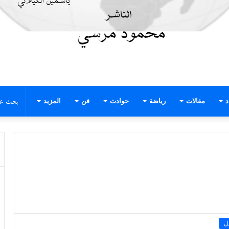
د
مقالات
رياضة
حوادث
فن
المزيد
ل