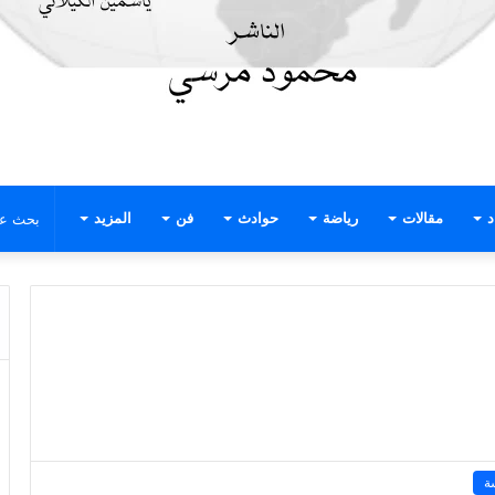
د
مقالات
رياضة
حوادث
فن
المزيد
ة