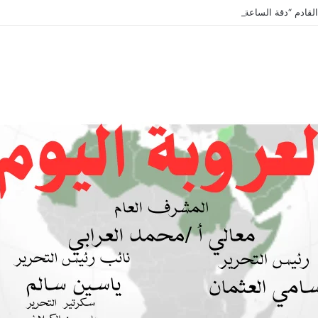
لقادم “دقة الساعة” وحلقة بعنوان *اتفاقية مكة للدفاع المشترك”