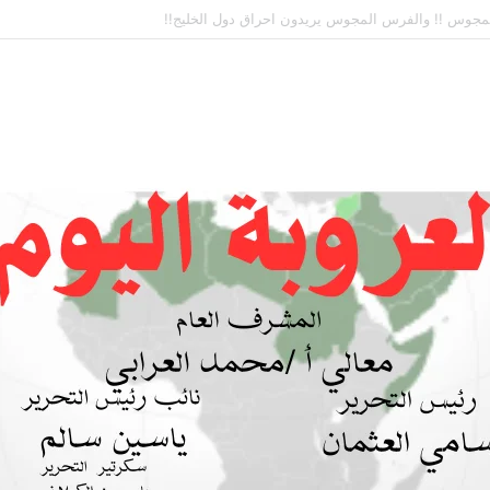
 بين السودان والسعودية… مشروع للمستقبل لا اتفاق للماضي