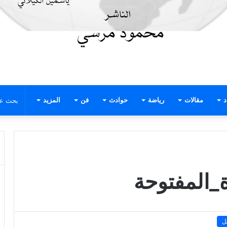
د
مقالات
رياضة
حوادث
فن
المزيد
المفتوحة
ل