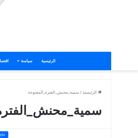
الرئيسية
سياسة
اقتصا
الرئيسية
/
سمية_محنش_الفترة_المفتوحة
سمية_محنش_الفترة_
عاج