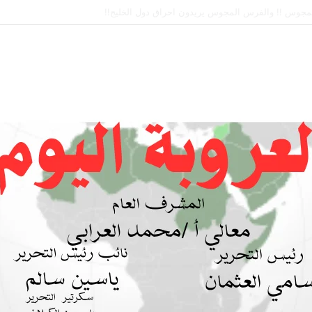
 بين السودان والسعودية… مشروع للمستقبل لا اتفاق للماضي