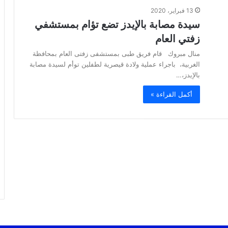
13 فبراير، 2020
سيدة مصابة بالإيدز تضع تؤام بمستشفي
زفتي العام
منال مبروك قام فريق طبى بمستشفى زفتى العام بمحافظة
الغربية، باجراء عملية ولادة قيصرية لطفلين توأم لسيدة مصابة
بالإيدز،…
أكمل القراءة »