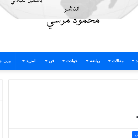
د
مقالات
رياضة
حوادث
فن
المزيد
ل