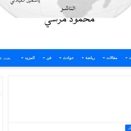
د
مقالات
رياضة
حوادث
فن
المزيد
ل