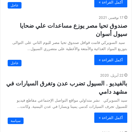
أكمل القراءة »
عاجل
17 نوفمبر، 2021
صندوق تحيا مصر يوزع مساعدات علي ضحايا
سيول أسوان
سيد السويركي قامت قوافل صندوق تحيا مصر لليوم الثاني على التوالى
بتوزيع المواد الغذائية والأمتعة والأغطية على متضرري السيول…
أكمل القراءة »
عاجل
22 أبريل، 2020
بالفيديو . السيول تضرب عدن وتغرق السيارات في
مشهد دامي
سيد السويركي نشر متداولي مواقع التواصل الإجتماعي مقاطع فيديو
للسيول تجرف السيارات كدمى يمينا ويسارا في عدن اليمنية. وكانت…
أكمل القراءة »
سياسة