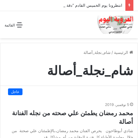
انتظرونا يوم الخميس القادم “دقة الساعة” وحلقة بعنوان *اتفاقية مكة للدفاع المشترك”
القائمة
الرئيسية
/
شام_نجلة_أصالة
شام_نجلة_أصالة
عاجل
5 نوفمبر، 2019
محمد رمضان يطمئن علي صحته من نجله الفنانة
أصالة
شادي أبوطاحون يحرص الفنان محمد رمضان،بالإطمئنان علي صحتة من
خلال معاودة الأطباء كل فترة للوقاية من أي مشاكل قد…