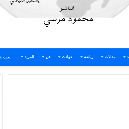
د
مقالات
رياضة
حوادث
فن
المزيد