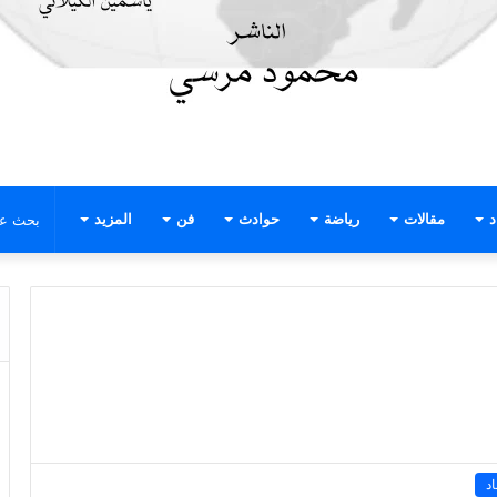
د
مقالات
رياضة
حوادث
فن
المزيد
د