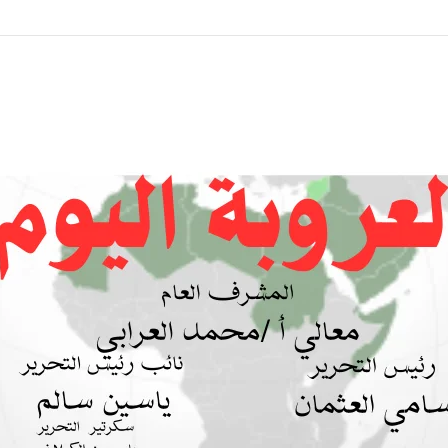
 بين السودان والسعودية… مشروع للمستقبل لا اتفاق للماضي