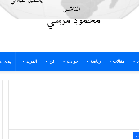
د
مقالات
رياضة
حوادث
فن
المزيد
ل