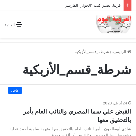
قريبا. يصدر كتب “الحوثي الفارسي المجوسي يغتال اليمن “
القائمة
الرئيسية
/
شرطة_قسم_الأزبكية
شرطة_قسم_الأزبكية
عاجل
24 أبريل، 2020
القبض علي سما المصري والنائب العام يأمر
بالتحقيق معها
شادي أبوطاحون أمر النائب العام بالتحقيق مع المتهمة سامية أحمد عطية،
وشهرتها سما المصري، وذلك بعد أن ألقت وحدة…