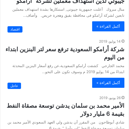
جيبوتي تدين استهداف معملين لشركة “أرامكو”
منال مبروك أعلنت جمهورية جيبوتى, استنكارها بشدة استهداف معملين
تابعين لشركة أرامكو فى محافظة بقيق وهجرة خريص. وأضاف…
أكمل القراءة »
اقتصاد
14 يوليو، 2019
شركة أرامكو السعودية ترفع سعر لتر البنزين ابتداء
من اليوم
محمد الجارحي كشفت أرامكو السعودية،عن رفع أسعار البنزين المحدثة
ابتداءً من 14 يوليو 2019 م وسوف تكون على النحو…
أكمل القراءة »
عاجل
26 يونيو، 2019
الأمير محمد بن سلمان يدشن توسعة مصقاة النفط
بقيمة 6 مليار دولار
شادي أبوطاحون من المقرر أن يدشن ولي العهد السعودي الأمير محمد بن
سلمان توسعة مصفاة النفط “إس-أويل” بقيمة 6…