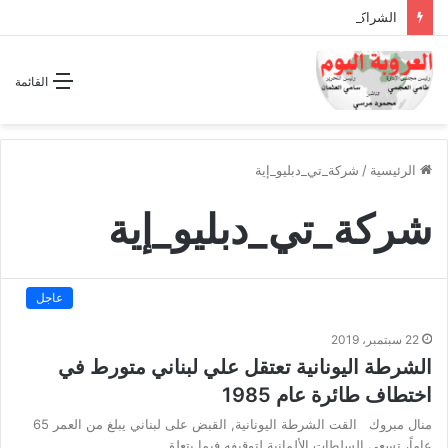
الشراكة الاستراتيجية بين السودان والسعودية… مشروع للمستقبل لا اتفاق للماضي
القائمة
الرئيسية
/
شركة_تي_دبليو_إية
شركة_تي_دبليو_إية
عاجل
22 سبتمبر، 2019
الشرطة اليونانية تعتقل علي لبناني متورط في
اختطاف طائرة عام 1985
منال مبروك القت الشرطة اليونانية, القبض على لبناني يبلغ من العمر 65
عاماً، تسعى السلطات الألمانية لتوقيفه فيما يتعلق…