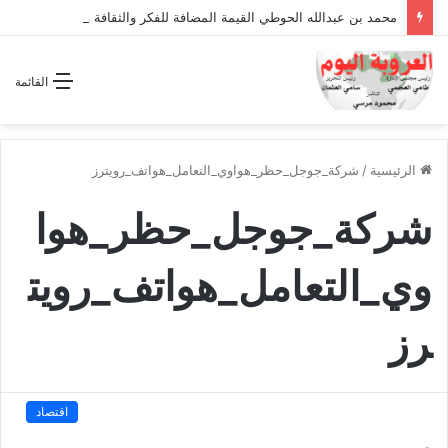
محمد بن عبدالله الحوطي القيمة المضافة للفكر والثقافة والتاريخ !
القائمة
الرئيسية
/
شركة_جوجل_حظر_هواوي_التعامل_هواتف_رويترز
شركة_جوجل_حظر_هوا
وي_التعامل_هواتف_رويت
رز
اقتصاد