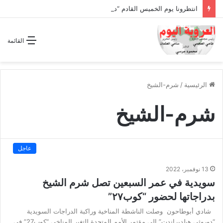
انتظرونا يوم الخميس القادم “دقة الساعة” وحلقة بعنوان *اتفاقية مكة للدفاع المشترك”
القائمة
الرئيسية
/
شرم-الشيخ
شرم-الشيخ
عاجل
13 نوفمبر، 2022
سويدية في عمر السبعين تصل شرم الشيخ
بدراجاتها لحضور “كوب٢٧”
شادي أبوطاحون وصلت الناشطة المناخية وراكبة الدراجات السويدية
“دوروثي هيلدبراندت” إلى مؤتمر الأمم المتحدة للتغير المناخي “كوب27” في