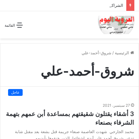
الشراكة الاستراتيجية بين السودان والسعودية… مشروع للمستقبل لا اتفاق للماضي
القائمة
الرئيسية
/
شروق-أحمد-علي
شروق-أحمد-علي
عاجل
27 سبتمبر، 2021
3 أشقاء يقتلون شقيقتهم بمساعدة أبن عمهم بتهمة
الشرفاء بصنعاء
محمد الجارحي شهدت العاصمة صنعاء جريمة قتل بشعة بعد مقتل شابة
تدعى شروق أحمد على أيدي اشقائها، الذين خنقوها بأيديهم…