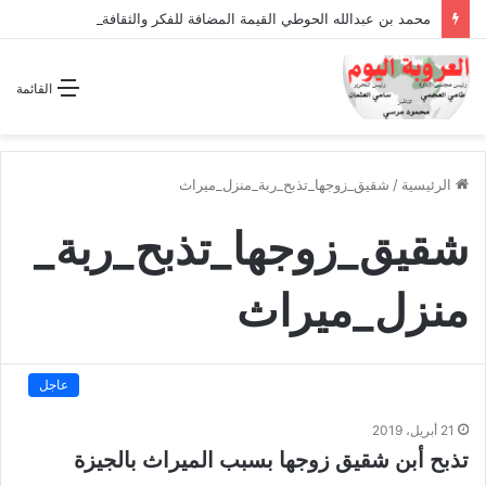
محمد بن عبدالله الحوطي القيمة المضافة للفكر والثقافة والتاريخ !
القائمة
الرئيسية
/
شقيق_زوجها_تذبح_ربة_منزل_ميراث
شقيق_زوجها_تذبح_ربة_
منزل_ميراث
عاجل
21 أبريل، 2019
تذبح أبن شقيق زوجها بسبب الميراث بالجيزة