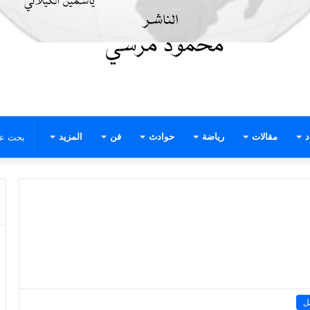
د
مقالات
رياضة
حوادث
فن
المزيد
ل