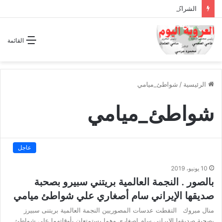
الشراكة الاستراتيجية بين السودان والسعودية… مشروع للمستقبل لا اتفاق للماضي
القائمة
الرئيسية
/
شواطئ_ميامي
شواطئ_ميامي
عاجل
10 يونيو، 2019
بالصور . النجمة العالمية بريتني سبيرو بصحبة
صديقها الإيراني سام أصغاري علي شواطئ ميامي
منال مبروك التقطت عدسات المصوريين النجمة العالمية بريتنى سبيرز
بصحبة صديقها الإيرانى سام اصغارى وهما يستمتعان بأوقاتهما على شواطئ…