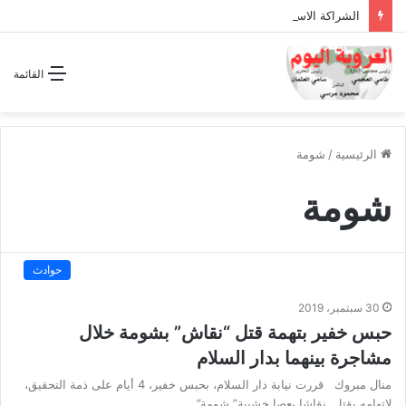
الشراكة الاستراتيجية بين السودان والسعودية… مشروع للمستقبل لا اتفاق للماضي
القائمة
الرئيسية
/
شومة
شومة
حوادث
30 سبتمبر، 2019
حبس خفير بتهمة قتل “نقاش” بشومة خلال
مشاجرة بينهما بدار السلام
منال مبروك قررت نيابة دار السلام، بحبس خفير، 4 أيام على ذمة التحقيق،
لاتهامه بقتل نقاشا بعصا خشبية” شومة”…