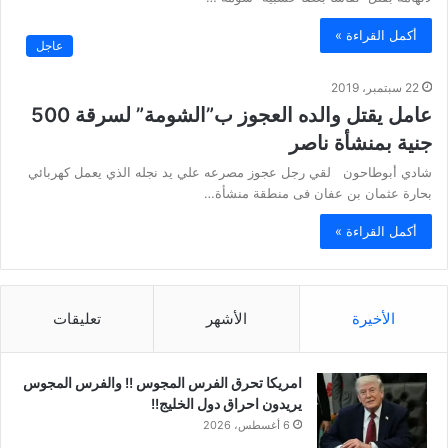
أكمل القراءة »
عاجل
22 سبتمبر، 2019
عامل يقتل والده العجوز ب”الشومة” لسرقة 500
جنية بمنشأة ناصر
شادي أبوطاحون لقي رجل عجوز مصرعه علي يد نجله الذي يعمل كهربائي
بحارة عثمان بن عفان فى منطقة منشأة…
أكمل القراءة »
الأخيرة
الأشهر
تعليقات
امريكا تحرق الفرس المجوس !! والفرس المجوس
يريدون احراق دول الخليج!!
6 أغسطس، 2026